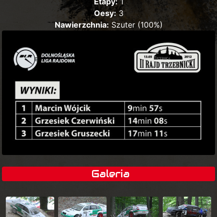
Etapy:
1
Oesy:
3
Nawierzchnia:
Szuter (100%)
Galeria